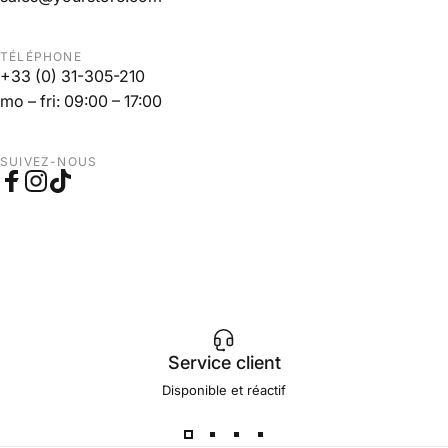
TÉLÉPHONE
+33 (0) 31-305-210
mo – fri: 09:00 – 17:00
SUIVEZ-NOUS
Facebook
Instagram
TikTok
Service client
Disponible et réactif