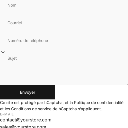
Nom
Courriel
Numéro de téléphone
Sujet
Envoyer
Envoyer
Message
Ce site est protégé par hCaptcha, et la
Politique de confidentialité
et les
Conditions de service
de hCaptcha s’appliquent.
E-MAIL
contact@yourstore.com
sales@yourstore.com