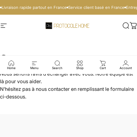
Passer au contenu
Livraison rapide partout en France
Service client basé en France
Entre
Protocole Pro
Navigation
Rech
P
Contactez-nous
Home
Menu
Search
Shop
Cart
Account
Nous serions ravis d’échanger avec vous. Notre équipe est
là pour vous aider.
N’hésitez pas à nous contacter en remplissant le formulaire
ci-dessous.