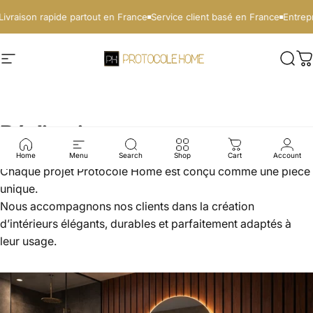
Passer au contenu
vraison rapide partout en France
Service client basé en France
Entrepri
Protocole Pro
Navigation
Rech
P
Réalisations
Home
Menu
Search
Shop
Cart
Account
Chaque projet Protocole Home est conçu comme une pièce
unique.
Nous accompagnons nos clients dans la création
d’intérieurs élégants, durables et parfaitement adaptés à
leur usage.