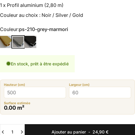
1 x Profil aluminium (2,80 m)
Couleur au choix : Noir / Silver / Gold
Couleur
Couleur:
ps-210-grey-marmori
argent-1
ps-210-grey-marmori
ps-204
En stock, prêt à être expédié
Hauteur (cm)
Largeur (cm)
Surface estimée
0.00
m²
Quantité
Ajouter au panier
-
24,90 €