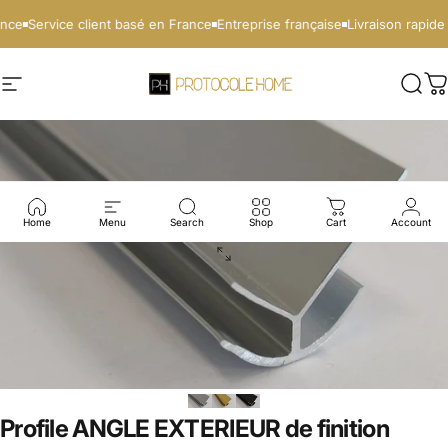
Passer au contenu
nce
Service client basé en France
Entreprise française
Livraison rapide
Protocole Pro
Navigation
Rech
P
Home
Menu
Search
Shop
Cart
Account
Profile
ANGLE
EXTERIEUR
de
finition